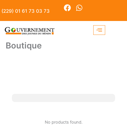
Aller
F
W
au
(229) 01 61 73 03 73
agjbenin@gmail.com
a
h
contenu
c
a
e
t
b
s
o
a
Boutique
o
p
k
p
No products found.