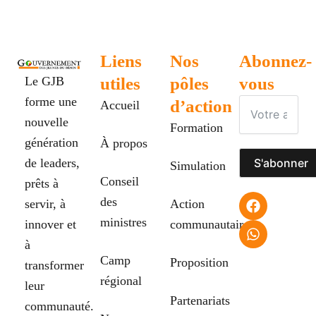
Liens
Nos
Abonnez-
Le GJB
utiles
pôles
vous
forme une
d’action
Accueil
nouvelle
Formation
génération
À propos
de leaders,
S'abonner
Simulation
Conseil
prêts à
F
W
des
servir, à
Action
a
h
ministres
innover et
communautaire
c
a
e
t
à
b
s
Camp
Proposition
transformer
o
a
régional
o
p
leur
k
p
Partenariats
communauté.